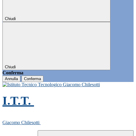
Chiudi
Chiudi
Conferma
Annulla
Conferma
I.T.T.
Giacomo Chilesotti