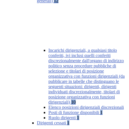
generali)
12
Incarichi dirigenziali, a qualsiasi titolo
conferiti, ivi inclusi quelli conferiti
discrezionalmente dall'organo di indirizzo
politico senza procedure pubbliche di
selezione e titolari di posizione
organizzativa con funzioni dirigenziali (da
pubblicare in tabelle che distinguano le
seguenti situazioni: dirigenti, dirigenti
individuati discrezionalmente, titolari di
posizione organizzativa con funzioni
dirigenziali)
10
Elenco posizioni dirigenziali discrezionali
Posti di funzione disponibili
1
Ruolo dirigenti
1
Dirigenti cessati
1