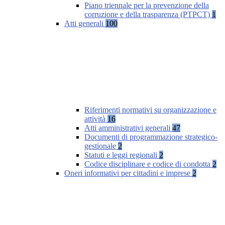
Piano triennale per la prevenzione della
corruzione e della trasparenza (PTPCT)
1
Atti generali
100
Riferimenti normativi su organizzazione e
attività
16
Atti amministrativi generali
47
Documenti di programmazione strategico-
gestionale
2
Statuti e leggi regionali
2
Codice disciplinare e codice di condotta
2
Oneri informativi per cittadini e imprese
2