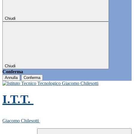
Chiudi
Chiudi
Conferma
Annulla
Conferma
I.T.T.
Giacomo Chilesotti