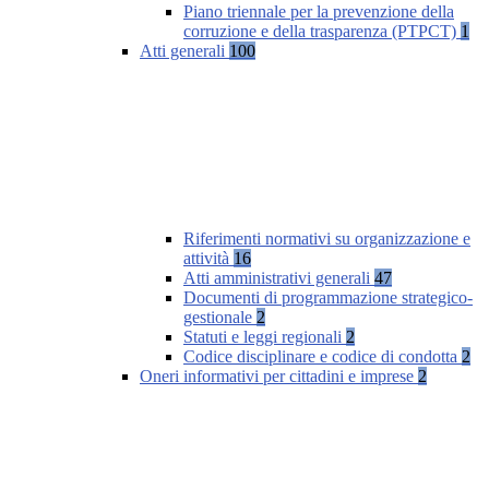
Piano triennale per la prevenzione della
corruzione e della trasparenza (PTPCT)
1
Atti generali
100
Riferimenti normativi su organizzazione e
attività
16
Atti amministrativi generali
47
Documenti di programmazione strategico-
gestionale
2
Statuti e leggi regionali
2
Codice disciplinare e codice di condotta
2
Oneri informativi per cittadini e imprese
2