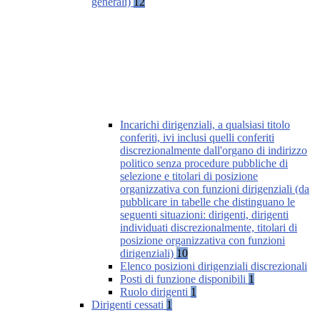
generali)
12
Incarichi dirigenziali, a qualsiasi titolo
conferiti, ivi inclusi quelli conferiti
discrezionalmente dall'organo di indirizzo
politico senza procedure pubbliche di
selezione e titolari di posizione
organizzativa con funzioni dirigenziali (da
pubblicare in tabelle che distinguano le
seguenti situazioni: dirigenti, dirigenti
individuati discrezionalmente, titolari di
posizione organizzativa con funzioni
dirigenziali)
10
Elenco posizioni dirigenziali discrezionali
Posti di funzione disponibili
1
Ruolo dirigenti
1
Dirigenti cessati
1