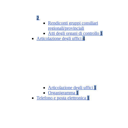
2
Rendiconti gruppi consiliari
regionali/provinciali
Atti degli organi di controllo
1
Articolazione degli uffici
4
Articolazione degli uffici
1
Organigramma
1
Telefono e posta elettronica
1