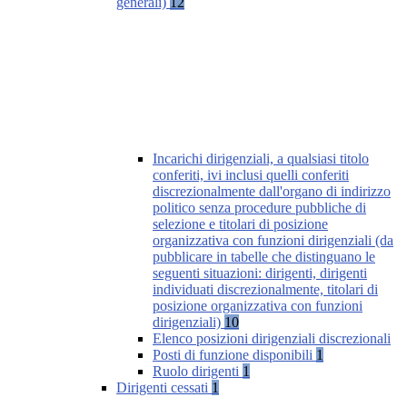
generali)
12
Incarichi dirigenziali, a qualsiasi titolo
conferiti, ivi inclusi quelli conferiti
discrezionalmente dall'organo di indirizzo
politico senza procedure pubbliche di
selezione e titolari di posizione
organizzativa con funzioni dirigenziali (da
pubblicare in tabelle che distinguano le
seguenti situazioni: dirigenti, dirigenti
individuati discrezionalmente, titolari di
posizione organizzativa con funzioni
dirigenziali)
10
Elenco posizioni dirigenziali discrezionali
Posti di funzione disponibili
1
Ruolo dirigenti
1
Dirigenti cessati
1