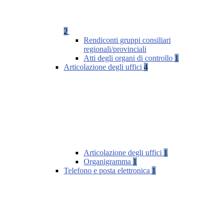
2
Rendiconti gruppi consiliari
regionali/provinciali
Atti degli organi di controllo
1
Articolazione degli uffici
4
Articolazione degli uffici
1
Organigramma
1
Telefono e posta elettronica
1