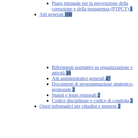
Piano triennale per la prevenzione della
corruzione e della trasparenza (PTPCT)
1
Atti generali
100
Riferimenti normativi su organizzazione e
attività
16
Atti amministrativi generali
47
Documenti di programmazione strategico-
gestionale
2
Statuti e leggi regionali
2
Codice disciplinare e codice di condotta
2
Oneri informativi per cittadini e imprese
2