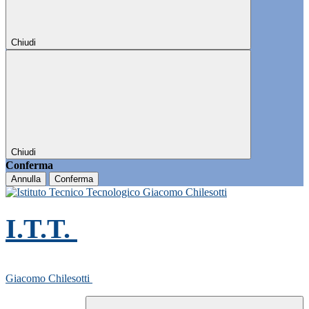
Chiudi
Chiudi
Conferma
Annulla
Conferma
I.T.T.
Giacomo Chilesotti