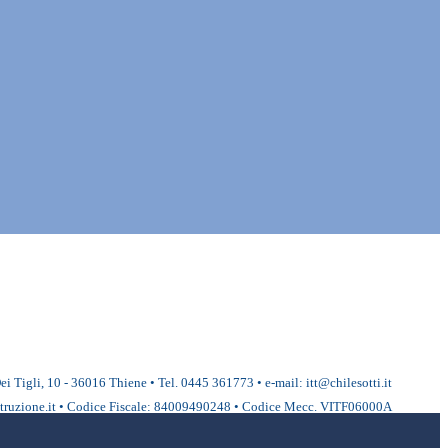
ei Tigli, 10 - 36016 Thiene • Tel. 0445 361773 • e-mail: itt@chilesotti.it
ruzione.it • Codice Fiscale: 84009490248 • Codice Mecc. VITF06000A