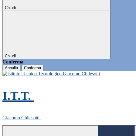
Chiudi
Chiudi
Conferma
Annulla
Conferma
I.T.T.
Giacomo Chilesotti