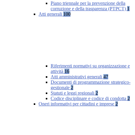
Piano triennale per la prevenzione della
corruzione e della trasparenza (PTPCT)
1
Atti generali
100
Riferimenti normativi su organizzazione e
attività
16
Atti amministrativi generali
47
Documenti di programmazione strategico-
gestionale
2
Statuti e leggi regionali
2
Codice disciplinare e codice di condotta
2
Oneri informativi per cittadini e imprese
2