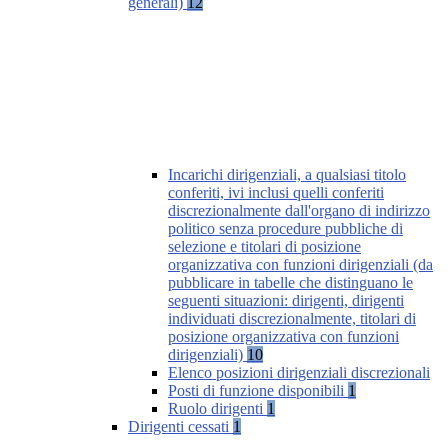
generali)
12
Incarichi dirigenziali, a qualsiasi titolo
conferiti, ivi inclusi quelli conferiti
discrezionalmente dall'organo di indirizzo
politico senza procedure pubbliche di
selezione e titolari di posizione
organizzativa con funzioni dirigenziali (da
pubblicare in tabelle che distinguano le
seguenti situazioni: dirigenti, dirigenti
individuati discrezionalmente, titolari di
posizione organizzativa con funzioni
dirigenziali)
10
Elenco posizioni dirigenziali discrezionali
Posti di funzione disponibili
1
Ruolo dirigenti
1
Dirigenti cessati
1