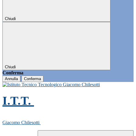
Chiudi
Chiudi
Conferma
Annulla
Conferma
I.T.T.
Giacomo Chilesotti