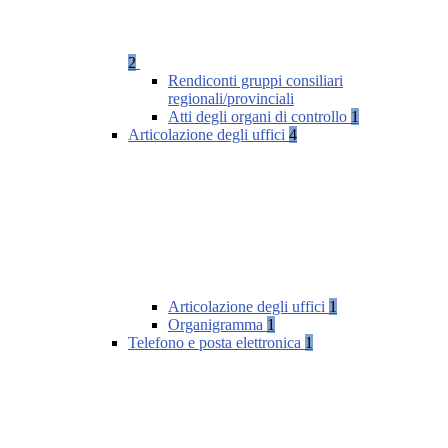
2
Rendiconti gruppi consiliari
regionali/provinciali
Atti degli organi di controllo
1
Articolazione degli uffici
4
Articolazione degli uffici
1
Organigramma
1
Telefono e posta elettronica
1