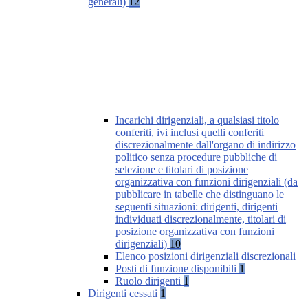
generali)
12
Incarichi dirigenziali, a qualsiasi titolo
conferiti, ivi inclusi quelli conferiti
discrezionalmente dall'organo di indirizzo
politico senza procedure pubbliche di
selezione e titolari di posizione
organizzativa con funzioni dirigenziali (da
pubblicare in tabelle che distinguano le
seguenti situazioni: dirigenti, dirigenti
individuati discrezionalmente, titolari di
posizione organizzativa con funzioni
dirigenziali)
10
Elenco posizioni dirigenziali discrezionali
Posti di funzione disponibili
1
Ruolo dirigenti
1
Dirigenti cessati
1