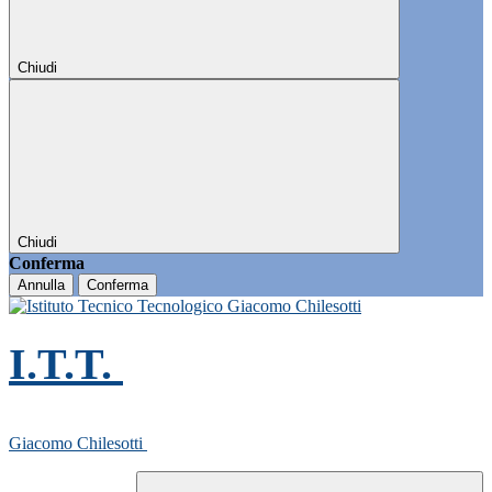
Chiudi
Chiudi
Conferma
Annulla
Conferma
I.T.T.
Giacomo Chilesotti