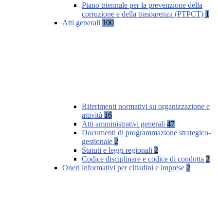
Piano triennale per la prevenzione della
corruzione e della trasparenza (PTPCT)
1
Atti generali
100
Riferimenti normativi su organizzazione e
attività
16
Atti amministrativi generali
47
Documenti di programmazione strategico-
gestionale
2
Statuti e leggi regionali
2
Codice disciplinare e codice di condotta
2
Oneri informativi per cittadini e imprese
2