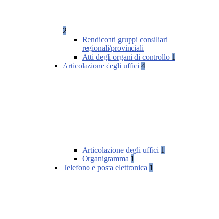
2
Rendiconti gruppi consiliari
regionali/provinciali
Atti degli organi di controllo
1
Articolazione degli uffici
4
Articolazione degli uffici
1
Organigramma
1
Telefono e posta elettronica
1