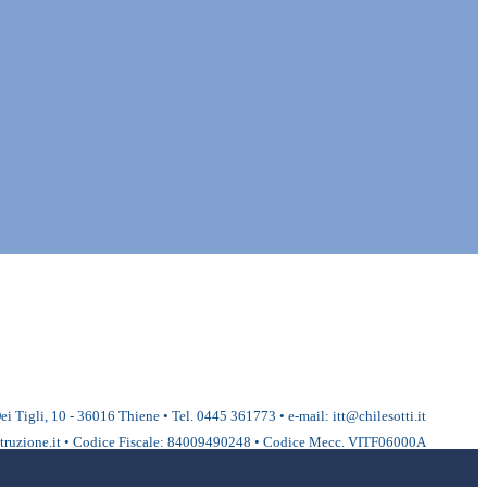
ei Tigli, 10 - 36016 Thiene • Tel. 0445 361773 • e-mail: itt@chilesotti.it
ruzione.it • Codice Fiscale: 84009490248 • Codice Mecc. VITF06000A