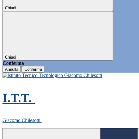
Chiudi
Chiudi
Conferma
Annulla
Conferma
I.T.T.
Giacomo Chilesotti