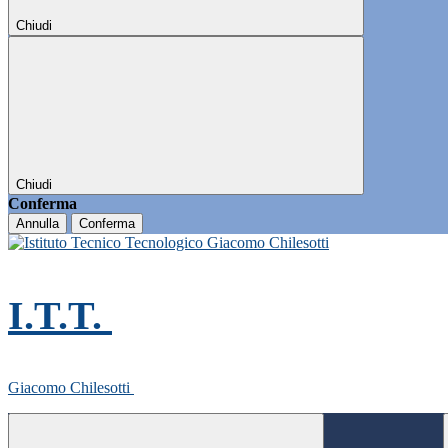
Chiudi
Chiudi
Conferma
Annulla
Conferma
I.T.T.
Giacomo Chilesotti