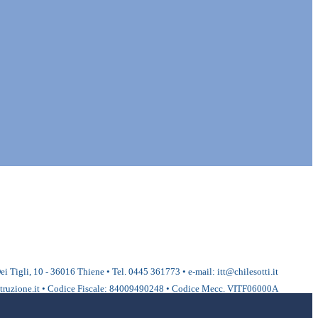
ei Tigli, 10 - 36016 Thiene • Tel. 0445 361773 • e-mail: itt@chilesotti.it
ruzione.it • Codice Fiscale: 84009490248 • Codice Mecc. VITF06000A