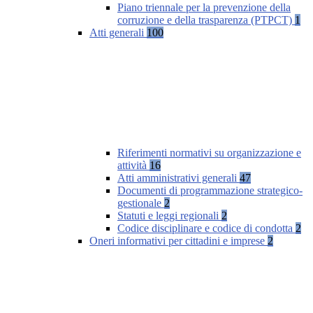
Piano triennale per la prevenzione della
corruzione e della trasparenza (PTPCT)
1
Atti generali
100
Riferimenti normativi su organizzazione e
attività
16
Atti amministrativi generali
47
Documenti di programmazione strategico-
gestionale
2
Statuti e leggi regionali
2
Codice disciplinare e codice di condotta
2
Oneri informativi per cittadini e imprese
2