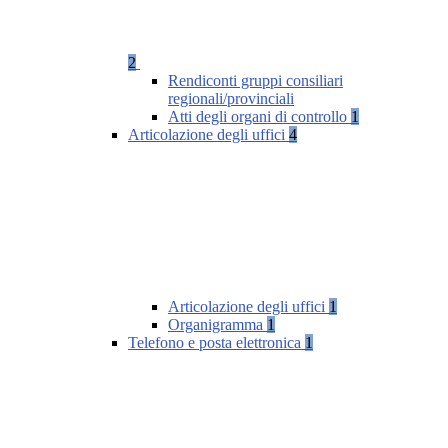
2
Rendiconti gruppi consiliari
regionali/provinciali
Atti degli organi di controllo
1
Articolazione degli uffici
4
Articolazione degli uffici
1
Organigramma
1
Telefono e posta elettronica
1