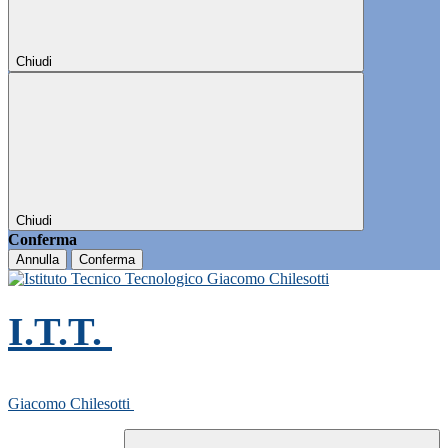
Chiudi
Chiudi
Conferma
Annulla
Conferma
I.T.T.
Giacomo Chilesotti