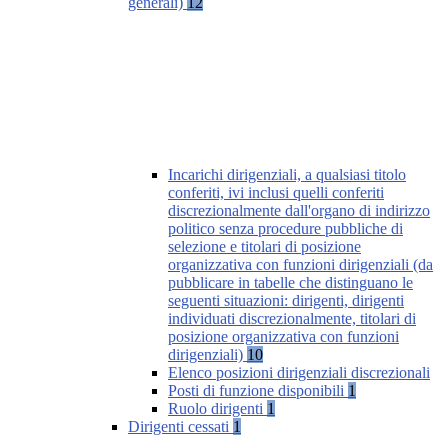
generali)
12
Incarichi dirigenziali, a qualsiasi titolo
conferiti, ivi inclusi quelli conferiti
discrezionalmente dall'organo di indirizzo
politico senza procedure pubbliche di
selezione e titolari di posizione
organizzativa con funzioni dirigenziali (da
pubblicare in tabelle che distinguano le
seguenti situazioni: dirigenti, dirigenti
individuati discrezionalmente, titolari di
posizione organizzativa con funzioni
dirigenziali)
10
Elenco posizioni dirigenziali discrezionali
Posti di funzione disponibili
1
Ruolo dirigenti
1
Dirigenti cessati
1