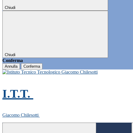
Chiudi
Chiudi
Conferma
Annulla
Conferma
I.T.T.
Giacomo Chilesotti