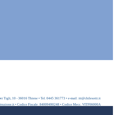
ei Tigli, 10 - 36016 Thiene • Tel. 0445 361773 • e-mail: itt@chilesotti.it
ruzione.it • Codice Fiscale: 84009490248 • Codice Mecc. VITF06000A