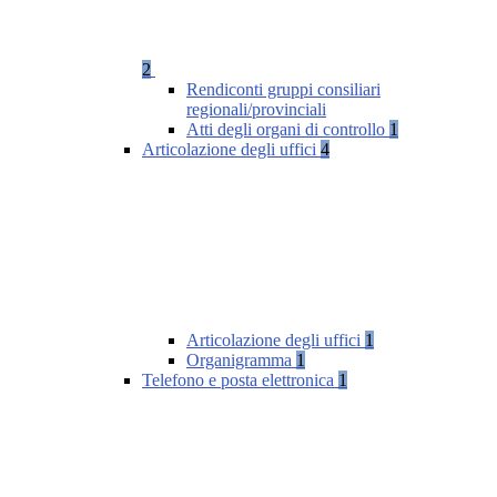
2
Rendiconti gruppi consiliari
regionali/provinciali
Atti degli organi di controllo
1
Articolazione degli uffici
4
Articolazione degli uffici
1
Organigramma
1
Telefono e posta elettronica
1