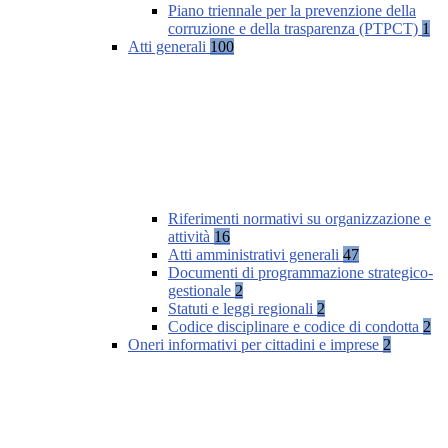
Piano triennale per la prevenzione della
corruzione e della trasparenza (PTPCT)
1
Atti generali
100
Riferimenti normativi su organizzazione e
attività
16
Atti amministrativi generali
47
Documenti di programmazione strategico-
gestionale
2
Statuti e leggi regionali
2
Codice disciplinare e codice di condotta
2
Oneri informativi per cittadini e imprese
2