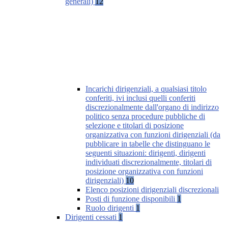
generali)
12
Incarichi dirigenziali, a qualsiasi titolo
conferiti, ivi inclusi quelli conferiti
discrezionalmente dall'organo di indirizzo
politico senza procedure pubbliche di
selezione e titolari di posizione
organizzativa con funzioni dirigenziali (da
pubblicare in tabelle che distinguano le
seguenti situazioni: dirigenti, dirigenti
individuati discrezionalmente, titolari di
posizione organizzativa con funzioni
dirigenziali)
10
Elenco posizioni dirigenziali discrezionali
Posti di funzione disponibili
1
Ruolo dirigenti
1
Dirigenti cessati
1