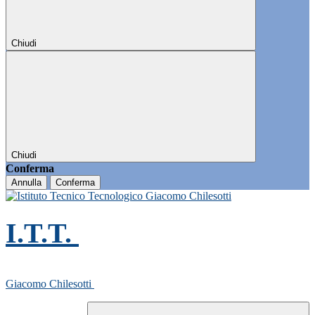
Chiudi
Chiudi
Conferma
Annulla
Conferma
I.T.T.
Giacomo Chilesotti