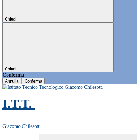
Chiudi
Chiudi
Conferma
Annulla
Conferma
I.T.T.
Giacomo Chilesotti