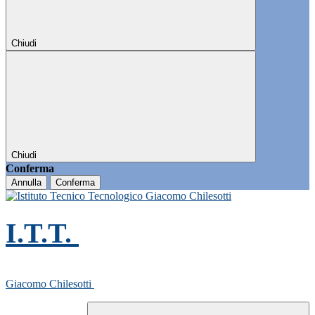
Chiudi
Chiudi
Conferma
Annulla
Conferma
I.T.T.
Giacomo Chilesotti