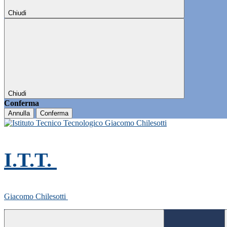
Chiudi
Chiudi
Conferma
Annulla
Conferma
I.T.T.
Giacomo Chilesotti