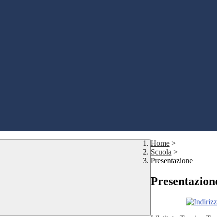
Home
>
Scuola
>
Presentazione
Presentazion