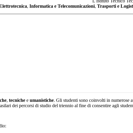
L'Istituto Tecnico Te
Elettrotecnica
,
Informatica e Telecomunicazioni
,
Trasporti e L
ogis
iche
,
tecniche
e
umanistiche
. Gli studenti sono coinvolti in numerose at
ilari dei percorsi di studio del triennio al fine di consentire agli stude
dio: