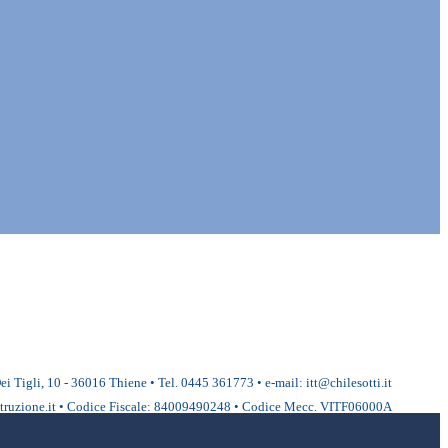
ei Tigli, 10 - 36016 Thiene • Tel. 0445 361773 • e-mail: itt@chilesotti.it
ruzione.it • Codice Fiscale: 84009490248 • Codice Mecc. VITF06000A