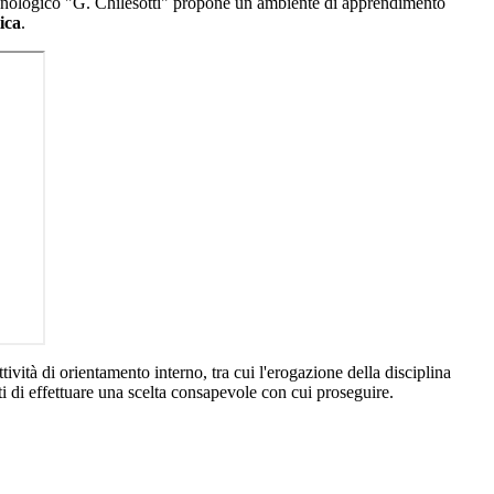
cnologico "G. Chilesotti" propone un ambiente di apprendimento
tica
.
tività di orientamento interno, tra cui l'erogazione della disciplina
nti di effettuare una scelta consapevole con cui proseguire.