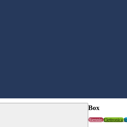
Box
Biennio
Elettronica
I