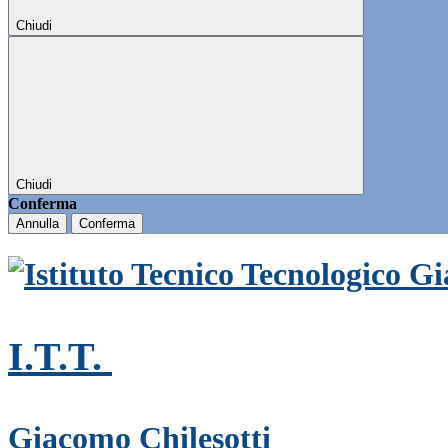
Chiudi
Chiudi
Conferma
Annulla
Conferma
I.T.T.
Giacomo Chilesotti