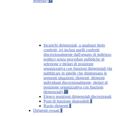
generali)
12
Incarichi dirigenziali, a qualsiasi titolo
conferiti, ivi inclusi quelli conferiti
discrezionalmente dall'organo di indirizzo
politico senza procedure pubbliche di
selezione e titolari di posizione
organizzativa con funzioni dirigenziali (da
pubblicare in tabelle che distinguano le
seguenti situazioni: dirigenti, dirigenti
individuati discrezionalmente, titolari di
posizione organizzativa con funzioni
dirigenziali)
10
Elenco posizioni dirigenziali discrezionali
Posti di funzione disponibili
1
Ruolo dirigenti
1
Dirigenti cessati
1