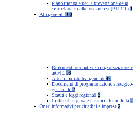
Piano triennale per la prevenzione della
corruzione e della trasparenza (PTPCT)
1
Atti generali
100
Riferimenti normativi su organizzazione e
attività
16
Atti amministrativi generali
47
Documenti di programmazione strategico-
gestionale
2
Statuti e leggi regionali
2
Codice disciplinare e codice di condotta
2
Oneri informativi per cittadini e imprese
2