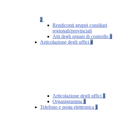
2
Rendiconti gruppi consiliari
regionali/provinciali
Atti degli organi di controllo
1
Articolazione degli uffici
4
Articolazione degli uffici
1
Organigramma
1
Telefono e posta elettronica
1