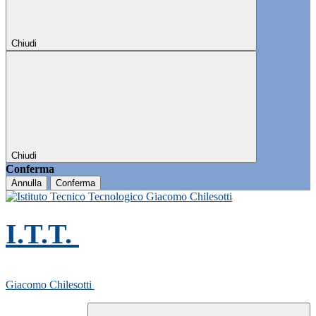
Chiudi
Chiudi
Conferma
Annulla
Conferma
I.T.T.
Giacomo Chilesotti