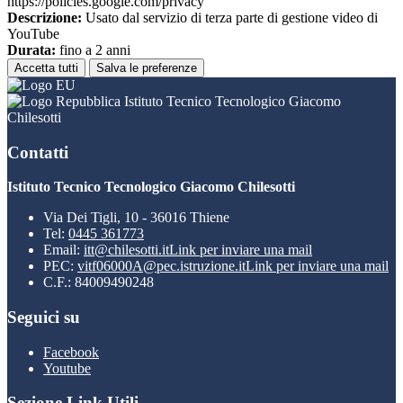
https://policies.google.com/privacy
Descrizione:
Usato dal servizio di terza parte di gestione video di
YouTube
Durata:
fino a 2 anni
Accetta tutti
Salva le preferenze
Istituto Tecnico Tecnologico Giacomo
Chilesotti
Contatti
Istituto Tecnico Tecnologico Giacomo Chilesotti
Via Dei Tigli, 10 - 36016 Thiene
Tel:
0445 361773
Email:
itt@chilesotti.it
Link per inviare una mail
PEC:
vitf06000A@pec.istruzione.it
Link per inviare una mail
C.F.: 84009490248
Seguici su
Facebook
Youtube
Sezione Link Utili