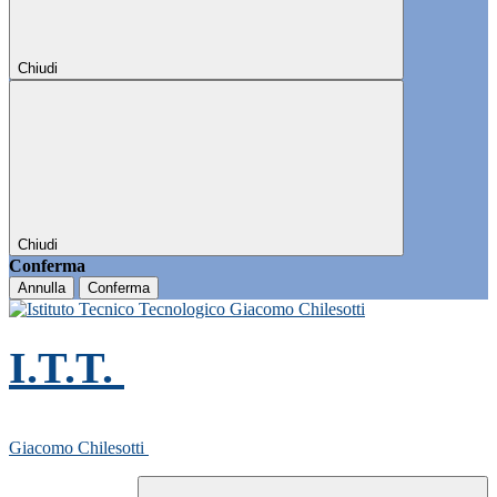
Chiudi
Chiudi
Conferma
Annulla
Conferma
I.T.T.
Giacomo Chilesotti