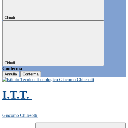
Chiudi
Chiudi
Conferma
Annulla
Conferma
I.T.T.
Giacomo Chilesotti