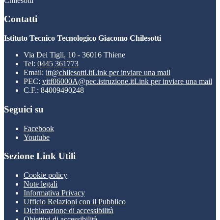
Chilesotti
Contatti
Istituto Tecnico Tecnologico Giacomo Chilesotti
Via Dei Tigli, 10 - 36016 Thiene
Tel:
0445 361773
Email:
itt@chilesotti.it
Link per inviare una mail
PEC:
vitf06000A@pec.istruzione.it
Link per inviare una mail
C.F.: 84009490248
Seguici su
Facebook
Youtube
Sezione Link Utili
Cookie policy
Note legali
Informativa Privacy
Ufficio Relazioni con il Pubblico
Dichiarazione di accessibilità
Obiettivi di accessibilità