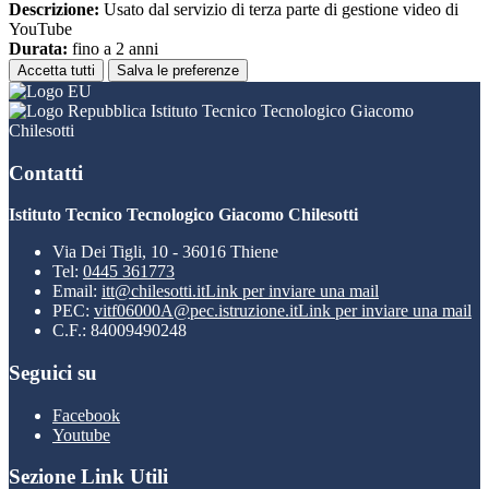
Descrizione:
Usato dal servizio di terza parte di gestione video di
YouTube
Durata:
fino a 2 anni
Accetta tutti
Salva le preferenze
Istituto Tecnico Tecnologico Giacomo
Chilesotti
Contatti
Istituto Tecnico Tecnologico Giacomo Chilesotti
Via Dei Tigli, 10 - 36016 Thiene
Tel:
0445 361773
Email:
itt@chilesotti.it
Link per inviare una mail
PEC:
vitf06000A@pec.istruzione.it
Link per inviare una mail
C.F.: 84009490248
Seguici su
Facebook
Youtube
Sezione Link Utili