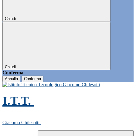
Chiudi
Chiudi
Conferma
Annulla
Conferma
I.T.T.
Giacomo Chilesotti