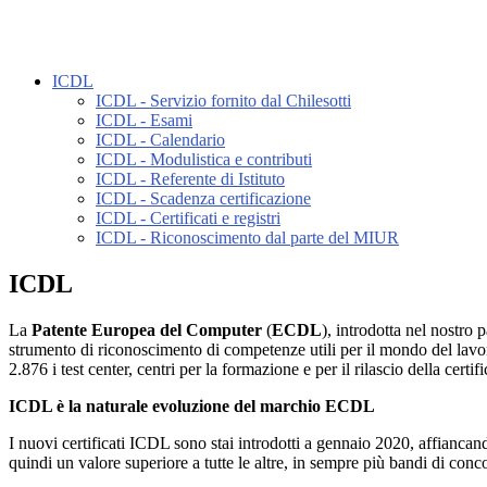
ICDL
ICDL - Servizio fornito dal Chilesotti
ICDL - Esami
ICDL - Calendario
ICDL - Modulistica e contributi
ICDL - Referente di Istituto
ICDL - Scadenza certificazione
ICDL - Certificati e registri
ICDL - Riconoscimento dal parte del MIUR
ICDL
La
Patente Europea del Computer
(
ECDL
), introdotta nel nostro
strumento di riconoscimento di competenze utili per il mondo del lavor
2.876 i test center, centri per la formazione e per il rilascio della certif
ICDL è la naturale evoluzione del marchio ECDL
I nuovi certificati ICDL sono stai introdotti a gennaio 2020, affian
quindi un valore superiore a tutte le altre, in sempre più bandi di conc