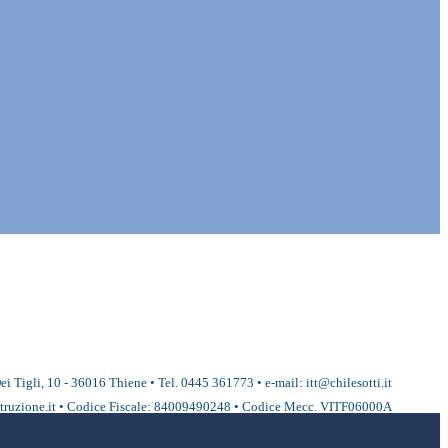
ei Tigli, 10 - 36016 Thiene • Tel. 0445 361773 • e-mail: itt@chilesotti.it
ruzione.it • Codice Fiscale: 84009490248 • Codice Mecc. VITF06000A