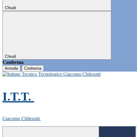
Chiudi
Chiudi
Conferma
Annulla
Conferma
I.T.T.
Giacomo Chilesotti