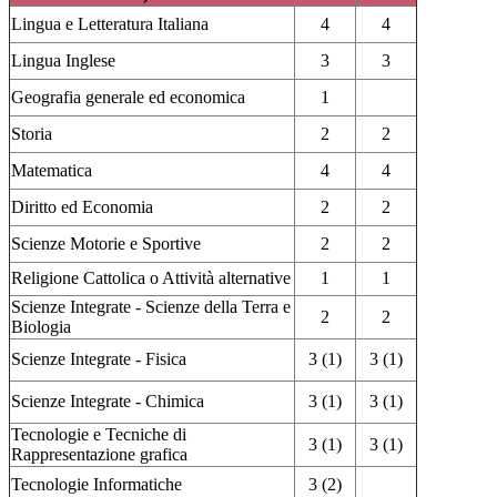
Lingua e Letteratura Italiana
4
4
Lingua Inglese
3
3
Geografia generale ed economica
1
Storia
2
2
Matematica
4
4
Diritto ed Economia
2
2
Scienze Motorie e Sportive
2
2
Religione Cattolica o Attività alternative
1
1
Scienze Integrate - Scienze della Terra e
2
2
Biologia
Scienze Integrate - Fisica
3 (1)
3 (1)
Scienze Integrate - Chimica
3 (1)
3 (1)
Tecnologie e Tecniche di
3 (1)
3 (1)
Rappresentazione grafica
Tecnologie Informatiche
3 (2)