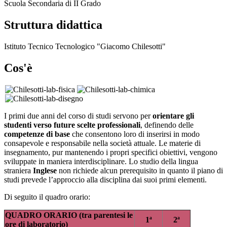
Scuola Secondaria di II Grado
Struttura didattica
Istituto Tecnico Tecnologico "Giacomo Chilesotti"
Cos'è
I primi due anni del corso di studi servono per
orientare gli
studenti verso future scelte professionali
, definendo delle
competenze di base
che consentono loro di inserirsi in modo
consapevole e responsabile nella società attuale. Le materie di
insegnamento, pur mantenendo i propri specifici obiettivi, vengono
sviluppate in maniera interdisciplinare. Lo studio della lingua
straniera
Inglese
non richiede alcun prerequisito in quanto il piano di
studi prevede l’approccio alla disciplina dai suoi primi elementi.
Di seguito il quadro orario:
QUADRO ORARIO (tra parentesi le
1ª
2ª
ore di laboratorio)