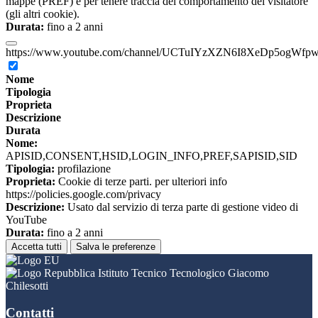
mappe (PREF) e per tenere traccia del comportamento del visitatore
(gli altri cookie).
Durata:
fino a 2 anni
https://www.youtube.com/channel/UCTuIYzXZN6I8XeDp5ogWfp
Nome
Tipologia
Proprieta
Descrizione
Durata
Nome:
APISID,CONSENT,HSID,LOGIN_INFO,PREF,SAPISID,SID
Tipologia:
profilazione
Proprieta:
Cookie di terze parti. per ulteriori info
https://policies.google.com/privacy
Descrizione:
Usato dal servizio di terza parte di gestione video di
YouTube
Durata:
fino a 2 anni
Accetta tutti
Salva le preferenze
Istituto Tecnico Tecnologico Giacomo
Chilesotti
Contatti