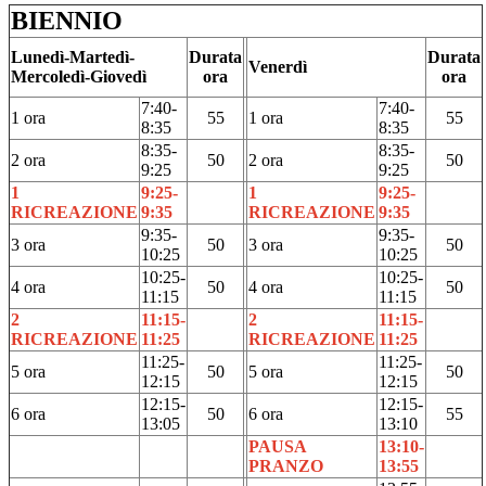
BIENNIO
Lunedì-Martedì-
Durata
Durata
Venerdì
Mercoledì-Giovedì
ora
ora
7:40-
7:40-
1 ora
55
1 ora
55
8:35
8:35
8:35-
8:35-
2 ora
50
2 ora
50
9:25
9:25
1
9:25-
1
9:25-
RICREAZIONE
9:35
RICREAZIONE
9:35
9:35-
9:35-
3 ora
50
3 ora
50
10:25
10:25
10:25-
10:25-
4 ora
50
4 ora
50
11:15
11:15
2
11:15-
2
11:15-
RICREAZIONE
11:25
RICREAZIONE
11:25
11:25-
11:25-
5 ora
50
5 ora
50
12:15
12:15
12:15-
12:15-
6 ora
50
6 ora
55
13:05
13:10
PAUSA
13:10-
PRANZO
13:55