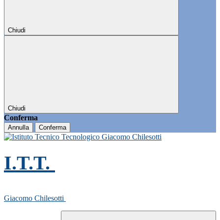
Chiudi
Chiudi
Conferma
Annulla
Conferma
I.T.T.
Giacomo Chilesotti