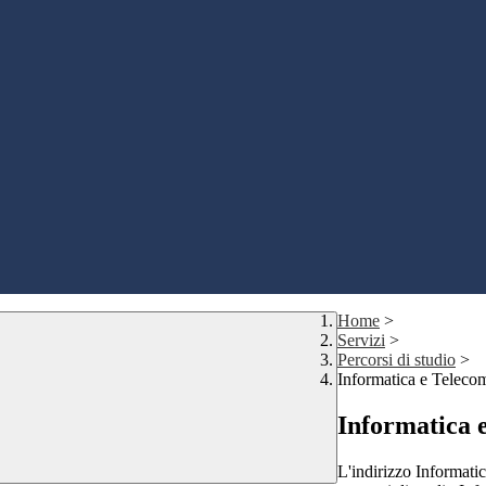
Home
>
Servizi
>
Percorsi di studio
>
Informatica e Teleco
Informatica 
L'indirizzo Informati