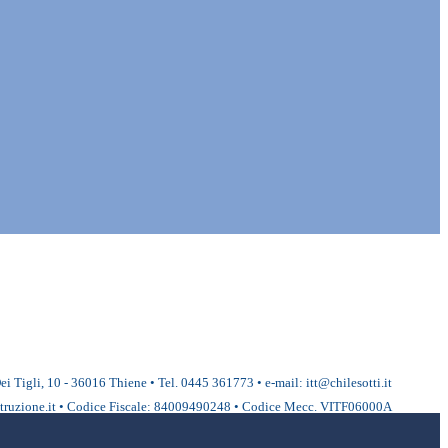
ei Tigli, 10 - 36016 Thiene • Tel. 0445 361773 • e-mail: itt@chilesotti.it
ruzione.it • Codice Fiscale: 84009490248 • Codice Mecc. VITF06000A