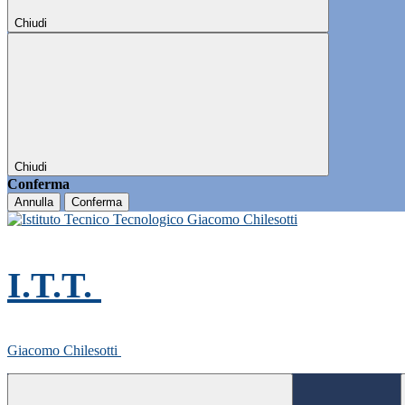
Chiudi
Chiudi
Conferma
Annulla
Conferma
I.T.T.
Giacomo Chilesotti