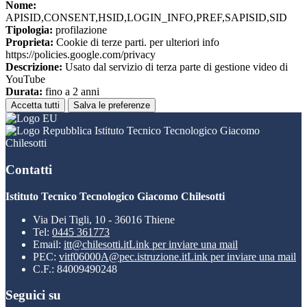
Nome:
APISID,CONSENT,HSID,LOGIN_INFO,PREF,SAPISID,SID
Tipologia:
profilazione
Proprieta:
Cookie di terze parti. per ulteriori info
https://policies.google.com/privacy
Descrizione:
Usato dal servizio di terza parte di gestione video di
YouTube
Durata:
fino a 2 anni
Accetta tutti
Salva le preferenze
Istituto Tecnico Tecnologico Giacomo
Chilesotti
Contatti
Istituto Tecnico Tecnologico Giacomo Chilesotti
Via Dei Tigli, 10 - 36016 Thiene
Tel:
0445 361773
Email:
itt@chilesotti.it
Link per inviare una mail
PEC:
vitf06000A@pec.istruzione.it
Link per inviare una mail
C.F.: 84009490248
Seguici su