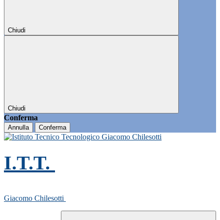
Chiudi
Chiudi
Conferma
Annulla
Conferma
I.T.T.
Giacomo Chilesotti