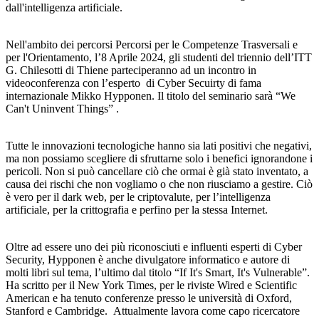
dall'intelligenza artificiale.
Nell'ambito dei percorsi Percorsi per le Competenze Trasversali e
per l'Orientamento, l’8 Aprile 2024, gli studenti del triennio dell’ITT
G. Chilesotti di Thiene parteciperanno ad un incontro in
videoconferenza con l’esperto di Cyber Secuirty di fama
internazionale Mikko Hypponen. Il titolo del seminario sarà “We
Can't Uninvent Things” .
Tutte le innovazioni tecnologiche hanno sia lati positivi che negativi,
ma non possiamo scegliere di sfruttarne solo i benefici ignorandone i
pericoli. Non si può cancellare ciò che ormai è già stato inventato, a
causa dei rischi che non vogliamo o che non riusciamo a gestire. Ciò
è vero per il dark web, per le criptovalute, per l’intelligenza
artificiale, per la crittografia e perfino per la stessa Internet.
Oltre ad essere uno dei più riconosciuti e influenti esperti di Cyber
Security, Hypponen è anche divulgatore informatico e autore di
molti libri sul tema, l’ultimo dal titolo “If It's Smart, It's Vulnerable”.
Ha scritto per il New York Times, per le riviste Wired e Scientific
American e ha tenuto conferenze presso le università di Oxford,
Stanford e Cambridge. Attualmente lavora come capo ricercatore