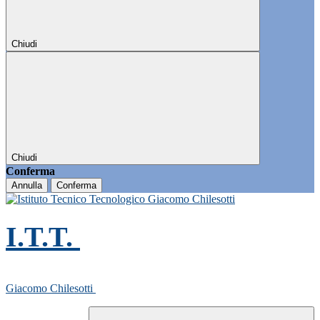
Chiudi
Chiudi
Conferma
Annulla
Conferma
I.T.T.
Giacomo Chilesotti