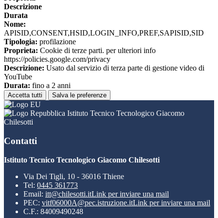
Descrizione
Durata
Nome:
APISID,CONSENT,HSID,LOGIN_INFO,PREF,SAPISID,SID
Tipologia:
profilazione
Proprieta:
Cookie di terze parti. per ulteriori info
https://policies.google.com/privacy
Descrizione:
Usato dal servizio di terza parte di gestione video di
YouTube
Durata:
fino a 2 anni
Accetta tutti
Salva le preferenze
Istituto Tecnico Tecnologico Giacomo
Chilesotti
Contatti
Istituto Tecnico Tecnologico Giacomo Chilesotti
Via Dei Tigli, 10 - 36016 Thiene
Tel:
0445 361773
Email:
itt@chilesotti.it
Link per inviare una mail
PEC:
vitf06000A@pec.istruzione.it
Link per inviare una mail
C.F.: 84009490248