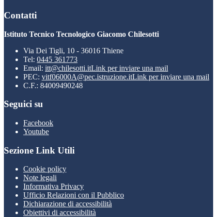
Contatti
Istituto Tecnico Tecnologico Giacomo Chilesotti
Via Dei Tigli, 10 - 36016 Thiene
Tel:
0445 361773
Email:
itt@chilesotti.it
Link per inviare una mail
PEC:
vitf06000A@pec.istruzione.it
Link per inviare una mail
C.F.: 84009490248
Seguici su
Facebook
Youtube
Sezione Link Utili
Cookie policy
Note legali
Informativa Privacy
Ufficio Relazioni con il Pubblico
Dichiarazione di accessibilità
Obiettivi di accessibilità