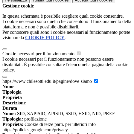
Personalizza
Rifiuta tutti
i cookies
Accetta tutti
i cookies
Gestione cookie
In questa schermata è possibile scegliere quali cookie consentire.
I cookie necessari sono quelli che consentono il funzionamento della
piattaforma e non è possibile disabilitarli.
Per conoscere quali sono i cookie necessari al funzionamento potete
visionare la
COOKIE POLICY
.
Cookie necessari per il funzionamento
I cookie necessari per il funzionamento non possono essere
disabilitati. È possibile consultare l'elenco nella pagina della cookie
policy.
https://www.chilesotti.edu.it/pagine/dove-siamo
Nome
Tipologia
Proprieta
Descrizione
Durata
Nome:
SID, SAPISID, APISID, SSID, HSID, NID, PREF
Tipologia:
profilazione
Proprieta:
Cookie di terze parti. per ulteriori info
https://policies.google.com/privacy