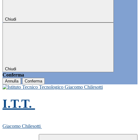
Chiudi
Chiudi
Conferma
Annulla
Conferma
I.T.T.
Giacomo Chilesotti