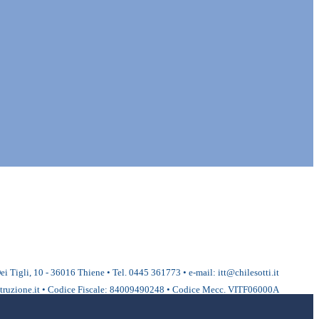
ei Tigli, 10 - 36016 Thiene • Tel. 0445 361773 • e-mail: itt@chilesotti.it
ruzione.it • Codice Fiscale: 84009490248 • Codice Mecc. VITF06000A