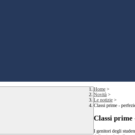
Home
>
Novità
>
Le notizie
>
Classi prime - perfez
Classi prime 
I genitori degli studen