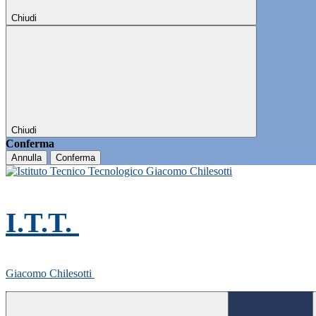
Chiudi
Chiudi
Conferma
Annulla
Conferma
I.T.T.
Giacomo Chilesotti