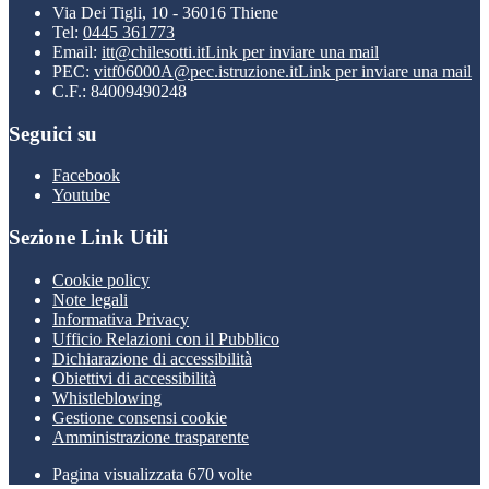
Via Dei Tigli, 10 - 36016 Thiene
Tel:
0445 361773
Email:
itt@chilesotti.it
Link per inviare una mail
PEC:
vitf06000A@pec.istruzione.it
Link per inviare una mail
C.F.: 84009490248
Seguici su
Facebook
Youtube
Sezione Link Utili
Cookie policy
Note legali
Informativa Privacy
Ufficio Relazioni con il Pubblico
Dichiarazione di accessibilità
Obiettivi di accessibilità
Whistleblowing
Gestione consensi cookie
Amministrazione trasparente
Pagina visualizzata
670
volte