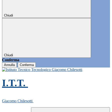
Chiudi
Chiudi
Conferma
Annulla
Conferma
I.T.T.
Giacomo Chilesotti