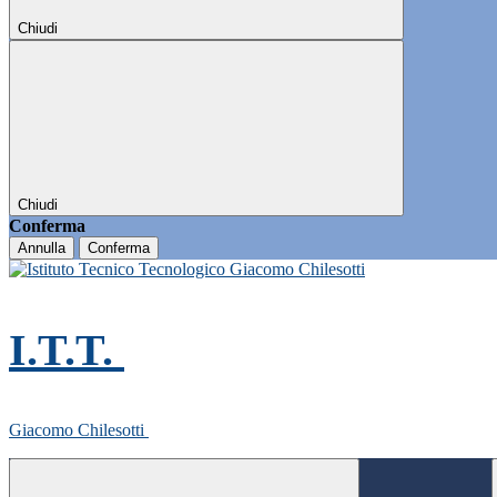
Chiudi
Chiudi
Conferma
Annulla
Conferma
I.T.T.
Giacomo Chilesotti