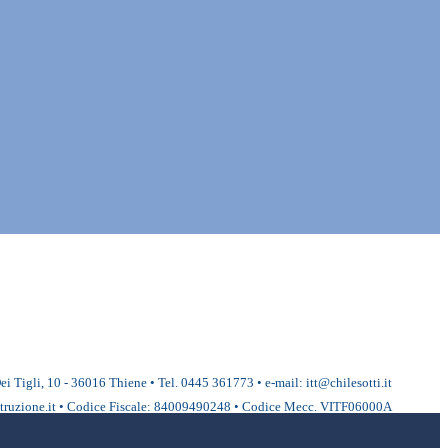
ei Tigli, 10 - 36016 Thiene • Tel. 0445 361773 • e-mail: itt@chilesotti.it
ruzione.it • Codice Fiscale: 84009490248 • Codice Mecc. VITF06000A