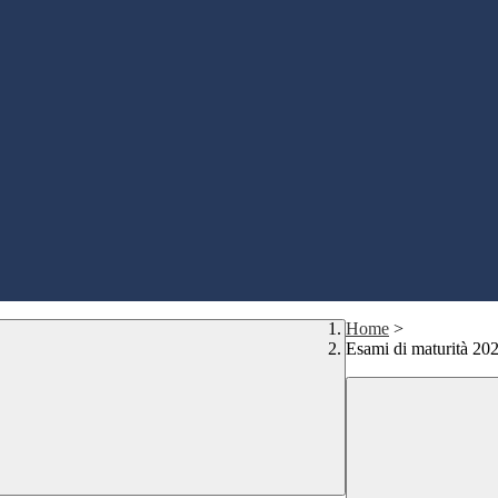
Home
>
Esami di maturità 20