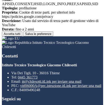
APISID,CONSENT,HSID,LOGIN_INFO,PREF,SAPISID,SID
Tipologia:
profilazione
Proprieta:
Cookie di terze parti. per ulteriori info
https://policies.google.com/privacy
Descrizione:
Usato dal servizio di terza parte di gestione video di
YouTube
Durata:
fino a 2 anni
Accetta tutti
Salva le preferenze
Istituto Tecnico Tecnologico Giacomo
Chilesotti
Contatti
Istituto Tecnico Tecnologico Giacomo Chilesotti
Via Dei Tigli, 10 - 36016 Thiene
Tel:
0445 361773
Email:
itt@chilesotti.it
Link per inviare una mail
PEC:
vitf06000A@pec.istruzione.it
Link per inviare una mail
C.F.: 84009490248
Seguici su