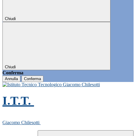
Chiudi
Chiudi
Conferma
Annulla
Conferma
I.T.T.
Giacomo Chilesotti