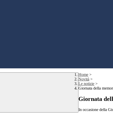
Home
>
Novità
>
Le notizie
>
Giornata della memor
Giornata del
In occasione della Gi