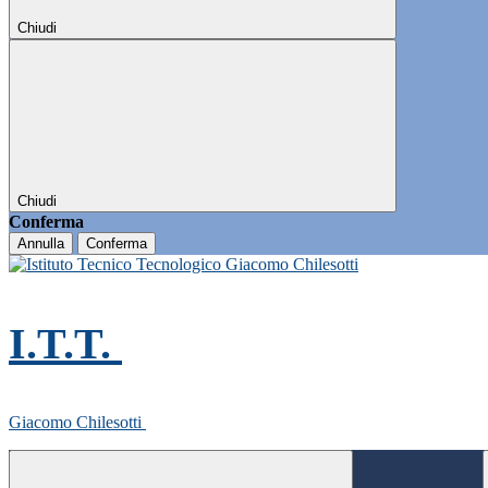
Chiudi
Chiudi
Conferma
Annulla
Conferma
I.T.T.
Giacomo Chilesotti