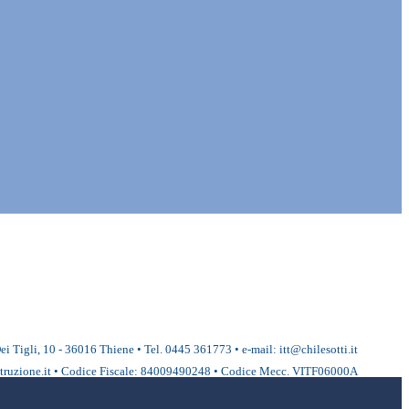
ei Tigli, 10 - 36016 Thiene • Tel. 0445 361773 • e-mail: itt@chilesotti.it
ruzione.it • Codice Fiscale: 84009490248 • Codice Mecc. VITF06000A