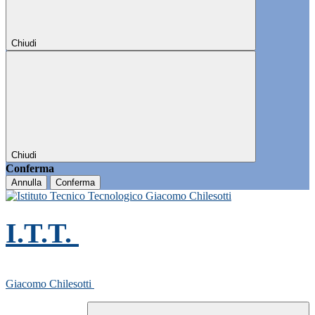
Chiudi
Chiudi
Conferma
Annulla
Conferma
I.T.T.
Giacomo Chilesotti