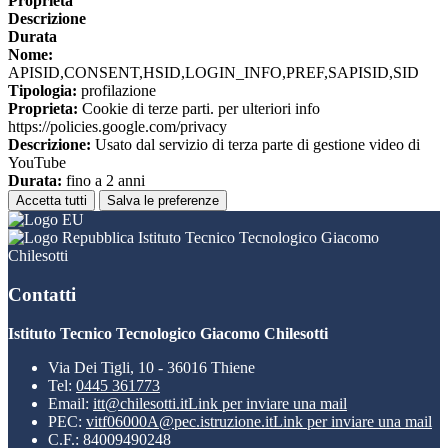
Proprieta
Descrizione
Durata
Nome:
APISID,CONSENT,HSID,LOGIN_INFO,PREF,SAPISID,SID
Tipologia:
profilazione
Proprieta:
Cookie di terze parti. per ulteriori info
https://policies.google.com/privacy
Descrizione:
Usato dal servizio di terza parte di gestione video di
YouTube
Durata:
fino a 2 anni
Accetta tutti
Salva le preferenze
Istituto Tecnico Tecnologico Giacomo
Chilesotti
Contatti
Istituto Tecnico Tecnologico Giacomo Chilesotti
Via Dei Tigli, 10 - 36016 Thiene
Tel:
0445 361773
Email:
itt@chilesotti.it
Link per inviare una mail
PEC:
vitf06000A@pec.istruzione.it
Link per inviare una mail
C.F.: 84009490248