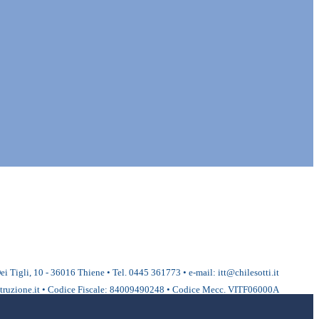
ei Tigli, 10 - 36016 Thiene • Tel. 0445 361773 • e-mail: itt@chilesotti.it
ruzione.it • Codice Fiscale: 84009490248 • Codice Mecc. VITF06000A