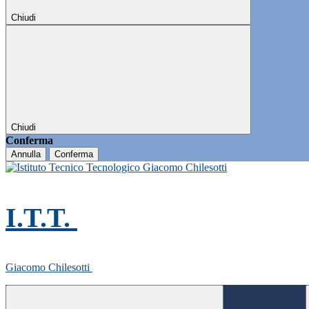
Chiudi
Chiudi
Conferma
Annulla
Conferma
I.T.T.
Giacomo Chilesotti