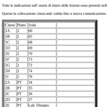
Tutte le indicazioni sull' orario di inizio delle lezioni sono presenti nell
Questa la collocazione classi-aule valida fino a nuova comunicazione.
Classe
Piano
Aula
1A
2
66
1B
2
65
1C
2
68
1D
2
69
1E
2
70
1F
2
73
1G
2
72
1H
2
74
1I
2
76
2A
PT
34
2B
PT
35
2C
PT
36
2D
PT
37
2E
PT
Lab. Disegno