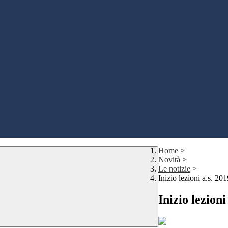
Home
>
Novità
>
Le notizie
>
Inizio lezioni a.s. 20
Inizio lezioni