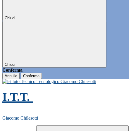
Chiudi
Chiudi
Conferma
Annulla
Conferma
I.T.T.
Giacomo Chilesotti