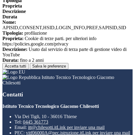
Tipologia
Proprieta
Descrizione
Durata
Nome:
APISID,CONSENT,HSID,LOGIN_INFO,PREF,SAPISID,SID
Tipologia:
profilazione
Proprieta:
Cookie di terze parti. per ulteriori info
https://policies.google.com/privacy
Descrizione:
Usato dal servizio di terza parte di gestione video di
YouTube
Durata:
fino a 2 anni
Accetta tutti
Salva le preferenze
Istituto Tecnico Tecnologico Giacomo
Chilesotti
Contatti
Istituto Tecnico Tecnologico Giacomo Chilesotti
Via Dei Tigli, 10 - 36016 Thiene
Tel:
0445 361773
Email:
itt@chilesotti.it
Link per inviare una mail
PEC:
vitf06000A@pec.istruzione.it
Link per inviare una mail