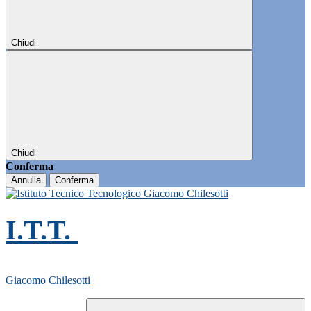
Chiudi
Chiudi
Conferma
Annulla
Conferma
I.T.T.
Giacomo Chilesotti