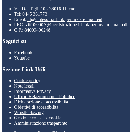
Via Dei Tigli, 10 - 36016 Thiene
Tel:
0445 361773
Email:
itt@chilesotti.it
Link per inviare una mail
PEC:
vitf06000A@pec.istruzione.it
Link per inviare una mail
C.F.: 84009490248
Seguici su
Facebook
Youtube
Sezione Link Utili
Cookie policy
Note legali
Informativa Privacy
Ufficio Relazioni con il Pubblico
Dichiarazione di accessibilità
Obiettivi di accessibilità
Whistleblowing
Gestione consensi cookie
Amministrazione trasparente