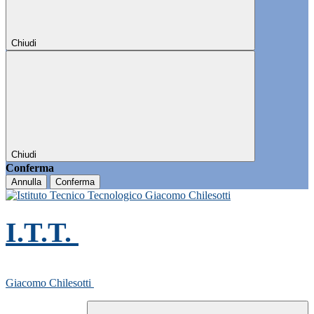
Chiudi
Chiudi
Conferma
Annulla
Conferma
I.T.T.
Giacomo Chilesotti