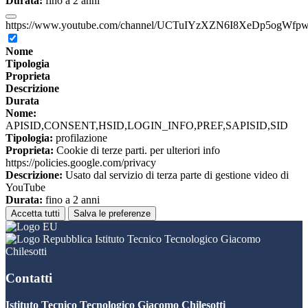
Durata:
fino a 2 anni
https://www.youtube.com/channel/UCTuIYzXZN6I8XeDp5ogWfp
Nome
Tipologia
Proprieta
Descrizione
Durata
Nome:
APISID,CONSENT,HSID,LOGIN_INFO,PREF,SAPISID,SID
Tipologia:
profilazione
Proprieta:
Cookie di terze parti. per ulteriori info
https://policies.google.com/privacy
Descrizione:
Usato dal servizio di terza parte di gestione video di
YouTube
Durata:
fino a 2 anni
Accetta tutti
Salva le preferenze
Istituto Tecnico Tecnologico Giacomo
Chilesotti
Contatti
Istituto Tecnico Tecnologico Giacomo Chilesotti