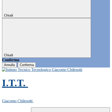
Chiudi
Chiudi
Conferma
Annulla
Conferma
I.T.T.
Giacomo Chilesotti