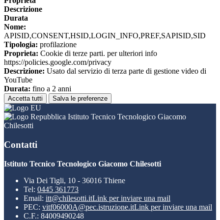
Proprieta
Descrizione
Durata
Nome:
APISID,CONSENT,HSID,LOGIN_INFO,PREF,SAPISID,SID
Tipologia:
profilazione
Proprieta:
Cookie di terze parti. per ulteriori info
https://policies.google.com/privacy
Descrizione:
Usato dal servizio di terza parte di gestione video di
YouTube
Durata:
fino a 2 anni
Accetta tutti
Salva le preferenze
Istituto Tecnico Tecnologico Giacomo
Chilesotti
Contatti
Istituto Tecnico Tecnologico Giacomo Chilesotti
Via Dei Tigli, 10 - 36016 Thiene
Tel:
0445 361773
Email:
itt@chilesotti.it
Link per inviare una mail
PEC:
vitf06000A@pec.istruzione.it
Link per inviare una mail
C.F.: 84009490248