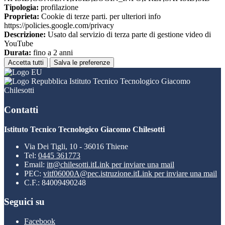
Tipologia:
profilazione
Proprieta:
Cookie di terze parti. per ulteriori info
https://policies.google.com/privacy
Descrizione:
Usato dal servizio di terza parte di gestione video di
YouTube
Durata:
fino a 2 anni
Accetta tutti
Salva le preferenze
Istituto Tecnico Tecnologico Giacomo
Chilesotti
Contatti
Istituto Tecnico Tecnologico Giacomo Chilesotti
Via Dei Tigli, 10 - 36016 Thiene
Tel:
0445 361773
Email:
itt@chilesotti.it
Link per inviare una mail
PEC:
vitf06000A@pec.istruzione.it
Link per inviare una mail
C.F.: 84009490248
Seguici su
Facebook