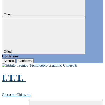
Chiudi
Chiudi
Conferma
Annulla
Conferma
I.T.T.
Giacomo Chilesotti