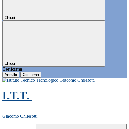
Chiudi
Chiudi
Conferma
Annulla
Conferma
I.T.T.
Giacomo Chilesotti