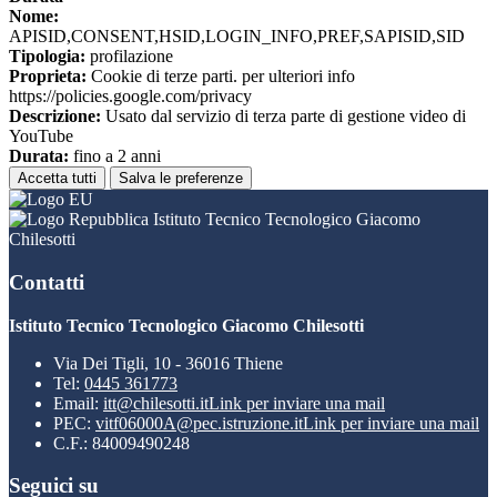
Nome:
APISID,CONSENT,HSID,LOGIN_INFO,PREF,SAPISID,SID
Tipologia:
profilazione
Proprieta:
Cookie di terze parti. per ulteriori info
https://policies.google.com/privacy
Descrizione:
Usato dal servizio di terza parte di gestione video di
YouTube
Durata:
fino a 2 anni
Accetta tutti
Salva le preferenze
Istituto Tecnico Tecnologico Giacomo
Chilesotti
Contatti
Istituto Tecnico Tecnologico Giacomo Chilesotti
Via Dei Tigli, 10 - 36016 Thiene
Tel:
0445 361773
Email:
itt@chilesotti.it
Link per inviare una mail
PEC:
vitf06000A@pec.istruzione.it
Link per inviare una mail
C.F.: 84009490248
Seguici su