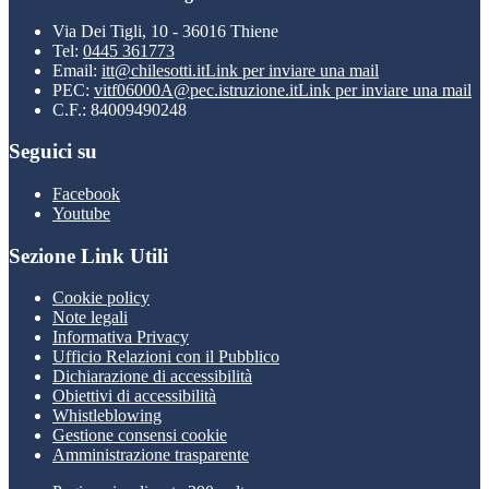
Via Dei Tigli, 10 - 36016 Thiene
Tel:
0445 361773
Email:
itt@chilesotti.it
Link per inviare una mail
PEC:
vitf06000A@pec.istruzione.it
Link per inviare una mail
C.F.: 84009490248
Seguici su
Facebook
Youtube
Sezione Link Utili
Cookie policy
Note legali
Informativa Privacy
Ufficio Relazioni con il Pubblico
Dichiarazione di accessibilità
Obiettivi di accessibilità
Whistleblowing
Gestione consensi cookie
Amministrazione trasparente