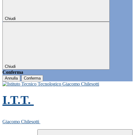
Chiudi
Chiudi
Conferma
Annulla
Conferma
I.T.T.
Giacomo Chilesotti