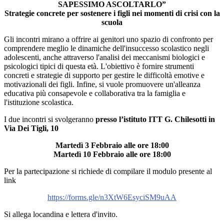
SAPESSIMO ASCOLTARLO”
Strategie concrete per sostenere i figli nei momenti di crisi con la
scuola
Gli incontri mirano a offrire ai genitori uno spazio di confronto per
comprendere meglio le dinamiche dell'insuccesso scolastico negli
adolescenti, anche attraverso l'analisi dei meccanismi biologici e
psicologici tipici di questa età. L'obiettivo è fornire strumenti
concreti e strategie di supporto per gestire le difficoltà emotive e
motivazionali dei figli. Infine, si vuole promuovere un'alleanza
educativa più consapevole e collaborativa tra la famiglia e
l'istituzione scolastica.
I due incontri si svolgeranno
presso l’istituto ITT G. Chilesotti in
Via Dei Tigli, 10
Martedì 3 Febbraio alle ore 18:00
Martedì 10 Febbraio alle ore 18:00
Per la partecipazione si richiede di compilare il modulo presente al
link
https://forms.gle/n3XtW6EsyciSM9uAA
Si allega locandina e lettera d'invito.