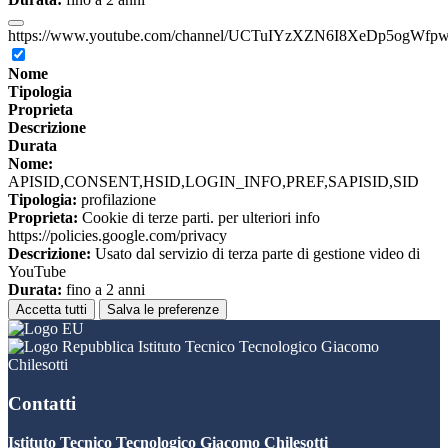
https://www.youtube.com/channel/UCTuIYzXZN6I8XeDp5ogWfp
Nome
Tipologia
Proprieta
Descrizione
Durata
Nome:
APISID,CONSENT,HSID,LOGIN_INFO,PREF,SAPISID,SID
Tipologia:
profilazione
Proprieta:
Cookie di terze parti. per ulteriori info
https://policies.google.com/privacy
Descrizione:
Usato dal servizio di terza parte di gestione video di
YouTube
Durata:
fino a 2 anni
Accetta tutti
Salva le preferenze
Istituto Tecnico Tecnologico Giacomo
Chilesotti
Contatti
Istituto Tecnico Tecnologico Giacomo Chilesotti