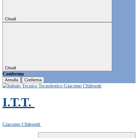
Chiudi
Chiudi
Conferma
Annulla
Conferma
I.T.T.
Giacomo Chilesotti