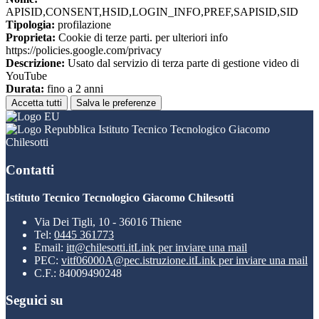
APISID,CONSENT,HSID,LOGIN_INFO,PREF,SAPISID,SID
Tipologia:
profilazione
Proprieta:
Cookie di terze parti. per ulteriori info
https://policies.google.com/privacy
Descrizione:
Usato dal servizio di terza parte di gestione video di
YouTube
Durata:
fino a 2 anni
Accetta tutti
Salva le preferenze
Istituto Tecnico Tecnologico Giacomo
Chilesotti
Contatti
Istituto Tecnico Tecnologico Giacomo Chilesotti
Via Dei Tigli, 10 - 36016 Thiene
Tel:
0445 361773
Email:
itt@chilesotti.it
Link per inviare una mail
PEC:
vitf06000A@pec.istruzione.it
Link per inviare una mail
C.F.: 84009490248
Seguici su