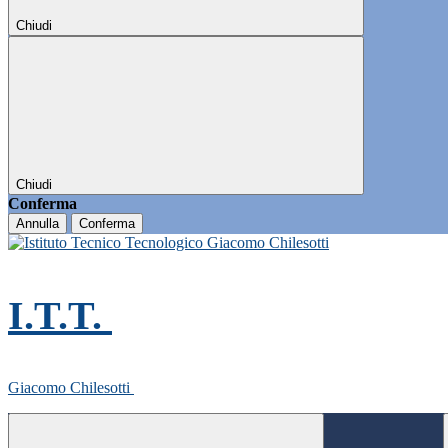
Chiudi
Chiudi
Conferma
Annulla
Conferma
I.T.T.
Giacomo Chilesotti