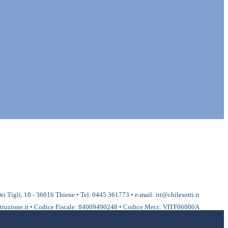
ei Tigli, 10 - 36016 Thiene • Tel. 0445 361773 • e-mail: itt@chilesotti.it
ruzione.it • Codice Fiscale: 84009490248 • Codice Mecc. VITF06000A