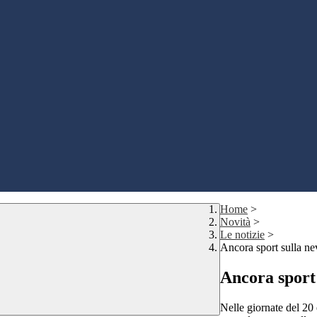
Home
>
Novità
>
Le notizie
>
Ancora sport sulla nev
Ancora sport 
Nelle giornate del 20 