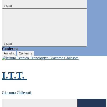
Chiudi
Chiudi
Conferma
Annulla
Conferma
I.T.T.
Giacomo Chilesotti