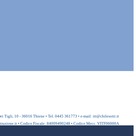
ei Tigli, 10 - 36016 Thiene • Tel. 0445 361773 • e-mail: itt@chilesotti.it
ruzione.it • Codice Fiscale: 84009490248 • Codice Mecc. VITF06000A