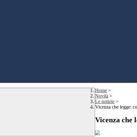
Home
>
Novità
>
Le notizie
>
Vicenza che legge: c
Vicenza che 