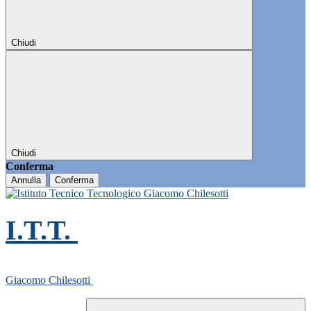
Chiudi
Chiudi
Conferma
Annulla
Conferma
I.T.T.
Giacomo Chilesotti