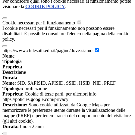
Per conoscere quali sono i cookie necessari al funzionamento potete
visionare la
COOKIE POLICY
.
Cookie necessari per il funzionamento
I cookie necessari per il funzionamento non possono essere
disabilitati. È possibile consultare l'elenco nella pagina della cookie
policy.
https://www.chilesotti.edu.it/pagine/dove-siamo
Nome
Tipologia
Proprieta
Descrizione
Durata
Nome:
SID, SAPISID, APISID, SSID, HSID, NID, PREF
Tipologia:
profilazione
Proprieta:
Cookie di terze parti. per ulteriori info
https://policies.google.com/privacy
Descrizione:
Sono cookie utilizzati da Google Maps per
memorizzare le preferenze utente durante la visualizzazione delle
mappe (PREF) e per tenere traccia del comportamento del visitatore
(gli altri cookie).
Durata:
fino a 2 anni