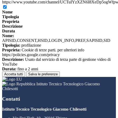
https://www.youtube.com/channel/UCTuIYzXZN6I8XeDp5ogWfp
Nome
Tipologia
Proprieta
Descrizione
Durata
Nome:
APISID,CONSENT,HSID,LOGIN_INFO,PREF,SAPISID,SID
Tipologia:
profilazione
Proprieta:
Cookie di terze parti. per ulteriori info
https://policies.google.com/privacy
Descrizione:
Usato dal servizio di terza parte di gestione video di
YouTube
Durata:
fino a 2 anni
Accetta tutti
Salva le preferenze
Istituto Tecnico Tecnologico Giacomo
Chilesotti
Contatti
Istituto Tecnico Tecnologico Giacomo Chilesotti