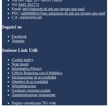
Via Dei Tigli, 10 - 36016 Thiene
Tel:
0445 361773
Email:
itt@chilesotti.it
Link per inviare una mail
PEC:
vitf06000A@pec.istruzione.it
Link per inviare una mail
C.F.: 84009490248
Seguici su
Facebook
Youtube
Sezione Link Utili
Cookie policy
Note legali
Informativa Privacy
Ufficio Relazioni con il Pubblico
Dichiarazione di accessibilità
Obiettivi di accessibilità
Whistleblowing
Gestione consensi cookie
Amministrazione trasparente
Pagina visualizzata
765
volte