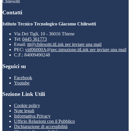
Chilesotti
Contatti
Istituto Tecnico Tecnologico Giacomo Chilesotti
Via Dei Tigli, 10 - 36016 Thiene
Tel:
0445 361773
Email:
itt@chilesotti.it
Link per inviare una mail
PEC:
vitf06000A@pec.istruzione.it
Link per inviare una mail
C.F.: 84009490248
Seguici su
Facebook
Youtube
Sezione Link Utili
Cookie policy
Note legali
Informativa Privacy
Ufficio Relazioni con il Pubblico
Dichiarazione di accessibilità