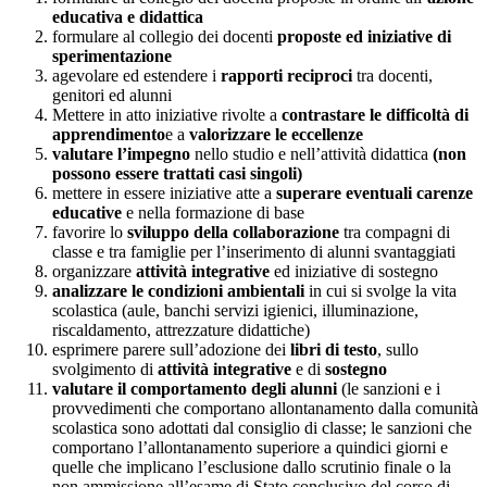
educativa e didattica
formulare al collegio dei docenti
proposte ed iniziative di
sperimentazione
agevolare ed estendere i
rapporti reciproci
tra docenti,
genitori ed alunni
Mettere in atto iniziative rivolte a
contrastare le difficoltà di
apprendimento
e a
valorizzare le eccellenze
valutare l’impegno
nello studio e nell’attività didattica
(non
possono essere trattati casi singoli)
mettere in essere iniziative atte a
superare eventuali carenze
educative
e nella formazione di base
favorire lo
sviluppo della collaborazione
tra compagni di
classe e tra famiglie per l’inserimento di alunni svantaggiati
organizzare
attività integrative
ed iniziative di sostegno
analizzare le condizioni ambientali
in cui si svolge la vita
scolastica (aule, banchi servizi igienici, illuminazione,
riscaldamento, attrezzature didattiche)
esprimere parere sull’adozione dei
libri di testo
, sullo
svolgimento di
attività integrative
e di
sostegno
valutare il comportamento degli alunni
(le sanzioni e i
provvedimenti che comportano allontanamento dalla comunità
scolastica sono adottati dal consiglio di classe; le sanzioni che
comportano l’allontanamento superiore a quindici giorni e
quelle che implicano l’esclusione dallo scrutinio finale o la
non ammissione all’esame di Stato conclusivo del corso di