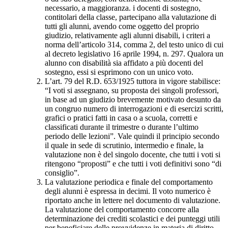
necessario, a maggioranza. i docenti di sostegno,
contitolari della classe, partecipano alla valutazione di
tutti gli alunni, avendo come oggetto del proprio
giudizio, relativamente agli alunni disabili, i criteri a
norma dell’articolo 314, comma 2, del testo unico di cui
al decreto legislativo 16 aprile 1994, n. 297. Qualora un
alunno con disabilità sia affidato a più docenti del
sostegno, essi si esprimono con un unico voto.
L’art. 79 del R.D. 653/1925 tuttora in vigore stabilisce:
“I voti si assegnano, su proposta dei singoli professori,
in base ad un giudizio brevemente motivato desunto da
un congruo numero di interrogazioni e di esercizi scritti,
grafici o pratici fatti in casa o a scuola, corretti e
classificati durante il trimestre o durante l’ultimo
periodo delle lezioni”. Vale quindi il principio secondo
il quale in sede di scrutinio, intermedio e finale, la
valutazione non è del singolo docente, che tutti i voti si
ritengono “proposti” e che tutti i voti definitivi sono “di
consiglio”.
La valutazione periodica e finale del comportamento
degli alunni è espressa in decimi. Il voto numerico è
riportato anche in lettere nel documento di valutazione.
La valutazione del comportamento concorre alla
determinazione dei crediti scolastici e dei punteggi utili
per beneficiare delle provvidenze in materia di diritto