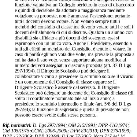
funzione valutativa un Collegio perfetto, in caso di disaccordo
e quindi di decisione da adottare a maggioranza mediante
votazione su proposte, non è ammessa l’astensione; pertanto
tutti i docenti devono votare. Non votano sempre tutti i
membri del consiglio di classe ma devono votare tutti i e soli i
docenti dell’alunno/a di cui si discute. Qualora un alunno con
disabilità sia affidato a più docenti del sostegno, essi si
esprimono con un unico voto. Anche il Presidente, essendo a
tutti gli effetti un membro del Consiglio, è tenuto a votare. In
caso di parità egli non vota due volte, ma prevale la proposta a
cui ha dato il suo voto, senza apportare alcuna modifica al
numero dei voti assegnati a ciascuna proposta (art. 37 D Lgs
297/1994). Il Dirigente Scolastico può delegare il
collaboratore vicario a presiedere lo scrutinio solo se il vicario
è un componente del Consiglio di classe oppure se il
Dirigente Scolastico è assente dal servizio. Il Dirigente
Scolastico può delegare un docente del Consiglio di classe (di
solito il coordinatore nominato tale ad inizio anno) a
presiedere lo scrutinio intermedio o finale (art. 5/8 del D Lgs
297/94); la funzione di segretario e quella di presidente non
possono essere svolte dalla stessa persona.
Rif. normativi
: D. Lgs 297/1994; OM 215/1991; DPR 416/1974;
CM 105/1975;CCNL 2006-2009i; DPR 89/2010; DPR 275/1999;
DPR 122/2009; DPR 323/98; D Lgs 77/2005; Nota 717 del 14