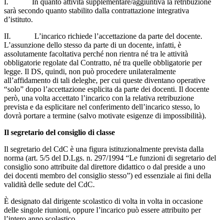
I. In quanto attività supplementare/aggiuntiva la retribuzione
sarà secondo quanto stabilito dalla contrattazione integrativa
d’istituto.
II. L’incarico richiede l’accettazione da parte del docente.
L’assunzione dello stesso da parte di un docente, infatti, è
assolutamente facoltativa perché non rientra né tra le attività
obbligatorie regolate dal Contratto, né tra quelle obbligatorie per
legge. Il DS, quindi, non può procedere unilateralmente
all’affidamento di tali deleghe, per cui queste diventano operative
“solo” dopo l’accettazione esplicita da parte dei docenti. Il docente
però, una volta accettato l’incarico con la relativa retribuzione
prevista e da esplicitare nel conferimento dell’incarico stesso, lo
dovrà portare a termine (salvo motivate esigenze di impossibilità).
Il segretario del consiglio di classe
Il segretario del CdC è una figura istituzionalmente prevista dalla
norma (art. 5/5 del D.Lgs. n. 297/1994 “Le funzioni di segretario del
consiglio sono attribuite dal direttore didattico o dal preside a uno
dei docenti membro del consiglio stesso”) ed essenziale ai fini della
validità delle sedute del CdC.
È designato dal dirigente scolastico di volta in volta in occasione
delle singole riunioni, oppure l’incarico può essere attribuito per
l’intero anno scolastico.