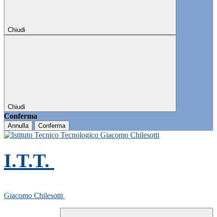
Chiudi
Chiudi
Conferma
Annulla
Conferma
I.T.T.
Giacomo Chilesotti