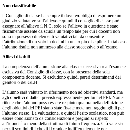
Non classificabile
il Consiglio di classe ha sempre il dovere/obbligo di esprimere un
giudizio valutativo sull’allievo e quindi il consiglio di classe può
assegnare all’allievo il N.C. solo se l’allievo in questione è stato
fisicamente assente da scuola un tempo tale per cui i docenti non
sono in possesso di elementi valutativi tali da consentire
l’attribuzione di un voto in decimi in una o più discipline. In tal caso
l’alunno risulta non ammesso alla classe successiva o all’esame.
Allievi disabili
La competenza dell’ammissione alla classe successiva o all’esame è
esclusiva del Consiglio di classe, con la presenza della sola
componente docente. Si escludono quindi pareri determinanti dei
genitori o del GLH.
L’alunno sarà valutato in riferimento non ad obiettivi standard, ma
agli obiettivi didattici previsti espressamente per lui nel PEI. Non si
ritiene che l’alunno possa essere respinto qualora nella definizione
degli obiettivi del PEI siano state fissate mete non raggiungibili per
l’alunno stesso. La valutazione, e quindi l’esito scolastico, non può
essere condizionato da considerazioni e pregiudizi rispetto
all’idoneità o meno della struttura di futura frequenza. Ciò vale sia
per gli scrutini di I che di II grado e indifferentemente per