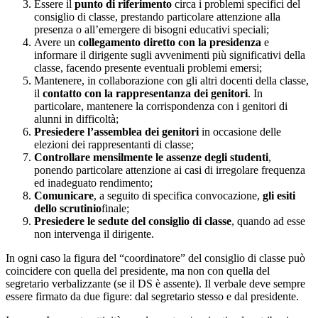
Essere il
punto di riferimento
circa i problemi specifici del
consiglio di classe, prestando particolare attenzione alla
presenza o all’emergere di bisogni educativi speciali;
Avere un
collegamento diretto con la presidenza
e
informare il dirigente sugli avvenimenti più significativi della
classe, facendo presente eventuali problemi emersi;
Mantenere, in collaborazione con gli altri docenti della classe,
il
contatto con la rappresentanza dei genitori
. In
particolare, mantenere la corrispondenza con i genitori di
alunni in difficoltà;
Presiedere l’assemblea dei genitori
in occasione delle
elezioni dei rappresentanti di classe;
Controllare mensilmente le assenze degli studenti
,
ponendo particolare attenzione ai casi di irregolare frequenza
ed inadeguato rendimento;
Comunicare
, a seguito di specifica convocazione,
gli esiti
dello scrutinio
finale;
Presiedere le sedute del consiglio di classe
, quando ad esse
non intervenga il dirigente.
In ogni caso la figura del “coordinatore” del consiglio di classe può
coincidere con quella del presidente, ma non con quella del
segretario verbalizzante (se il DS è assente). Il verbale deve sempre
essere firmato da due figure: dal segretario stesso e dal presidente.