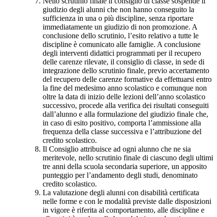
Nello scrutinio finale il consiglio di classe sospende il
giudizio degli alunni che non hanno conseguito la
sufficienza in una o più discipline, senza riportare
immediatamente un giudizio di non promozione. A
conclusione dello scrutinio, l’esito relativo a tutte le
discipline è comunicato alle famiglie. A conclusione
degli interventi didattici programmati per il recupero
delle carenze rilevate, il consiglio di classe, in sede di
integrazione dello scrutinio finale, previo accertamento
del recupero delle carenze formative da effettuarsi entro
la fine del medesimo anno scolastico e comunque non
oltre la data di inizio delle lezioni dell’anno scolastico
successivo, procede alla verifica dei risultati conseguiti
dall’alunno e alla formulazione del giudizio finale che,
in caso di esito positivo, comporta l’ammissione alla
frequenza della classe successiva e l’attribuzione del
credito scolastico.
Il Consiglio attribuisce ad ogni alunno che ne sia
meritevole, nello scrutinio finale di ciascuno degli ultimi
tre anni della scuola secondaria superiore, un apposito
punteggio per l’andamento degli studi, denominato
credito scolastico.
La valutazione degli alunni con disabilità certificata
nelle forme e con le modalità previste dalle disposizioni
in vigore è riferita al comportamento, alle discipline e