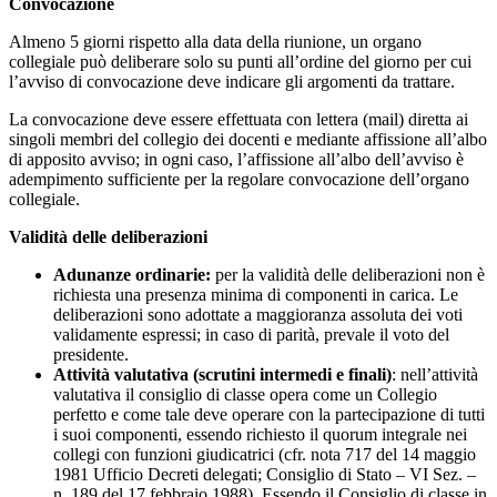
Convocazione
Almeno 5 giorni rispetto alla data della riunione, un organo
collegiale può deliberare solo su punti all’ordine del giorno per cui
l’avviso di convocazione deve indicare gli argomenti da trattare.
La convocazione deve essere effettuata con lettera (mail) diretta ai
singoli membri del collegio dei docenti e mediante affissione all’albo
di apposito avviso; in ogni caso, l’affissione all’albo dell’avviso è
adempimento sufficiente per la regolare convocazione dell’organo
collegiale.
Validità delle deliberazioni
Adunanze ordinarie:
per la validità delle deliberazioni non è
richiesta una presenza minima di componenti in carica. Le
deliberazioni sono adottate a maggioranza assoluta dei voti
validamente espressi; in caso di parità, prevale il voto del
presidente.
Attività valutativa (scrutini intermedi e finali)
: nell’attività
valutativa il consiglio di classe opera come un Collegio
perfetto e come tale deve operare con la partecipazione di tutti
i suoi componenti, essendo richiesto il quorum integrale nei
collegi con funzioni giudicatrici (cfr. nota 717 del 14 maggio
1981 Ufficio Decreti delegati; Consiglio di Stato – VI Sez. –
n. 189 del 17 febbraio 1988). Essendo il Consiglio di classe in