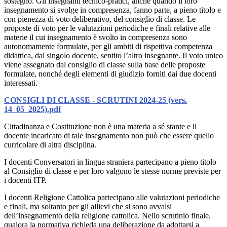
sostegno. Gli insegnanti tecnico-pratici, anche quando il loro
insegnamento si svolge in compresenza, fanno parte, a pieno titolo e
con pienezza di voto deliberativo, del consiglio di classe. Le
proposte di voto per le valutazioni periodiche e finali relative alle
materie il cui insegnamento è svolto in compresenza sono
autonomamente formulate, per gli ambiti di rispettiva competenza
didattica, dal singolo docente, sentito l’altro insegnante. Il voto unico
viene assegnato dal consiglio di classe sulla base delle proposte
formulate, nonché degli elementi di giudizio forniti dai due docenti
interessati.
CONSIGLI DI CLASSE - SCRUTINI 2024-25 (vers.
14_05_2025).pdf
Cittadinanza e Costituzione non è una materia a sé stante e il
docente incaricato di tale insegnamento non può che essere quello
curricolare di altra disciplina.
I docenti Conversatori in lingua straniera partecipano a pieno titolo
al Consiglio di classe e per loro valgono le stesse norme previste per
i docenti ITP.
I docenti Religione Cattolica partecipano alle valutazioni periodiche
e finali, ma soltanto per gli allievi che si sono avvalsi
dell’insegnamento della religione cattolica. Nello scrutinio finale,
qualora la normativa richieda una deliberazione da adottarsi a