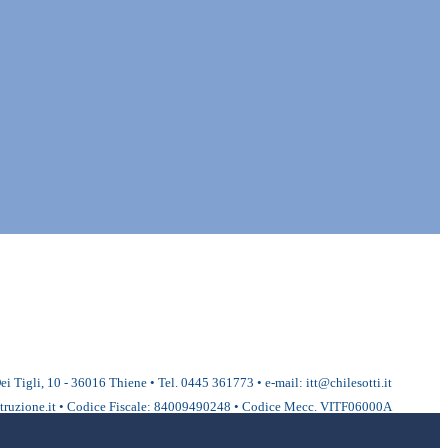
ei Tigli, 10 - 36016 Thiene • Tel. 0445 361773 • e-mail: itt@chilesotti.it
ruzione.it • Codice Fiscale: 84009490248 • Codice Mecc. VITF06000A