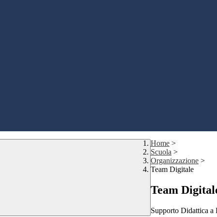
Home
>
Scuola
>
Organizzazione
>
Team Digitale
Team Digital
Supporto Didattica a 