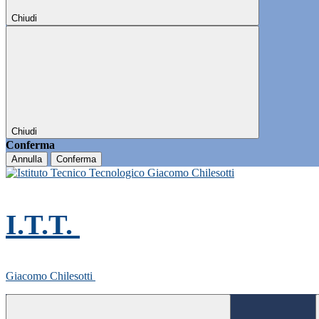
Chiudi
Chiudi
Conferma
Annulla
Conferma
I.T.T.
Giacomo Chilesotti