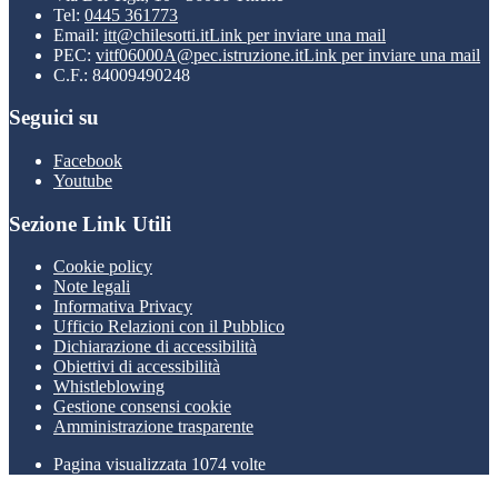
Tel:
0445 361773
Email:
itt@chilesotti.it
Link per inviare una mail
PEC:
vitf06000A@pec.istruzione.it
Link per inviare una mail
C.F.: 84009490248
Seguici su
Facebook
Youtube
Sezione Link Utili
Cookie policy
Note legali
Informativa Privacy
Ufficio Relazioni con il Pubblico
Dichiarazione di accessibilità
Obiettivi di accessibilità
Whistleblowing
Gestione consensi cookie
Amministrazione trasparente
Pagina visualizzata
1074
volte