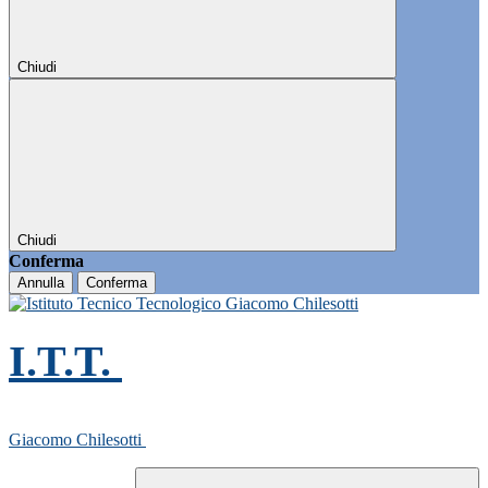
Chiudi
Chiudi
Conferma
Annulla
Conferma
I.T.T.
Giacomo Chilesotti