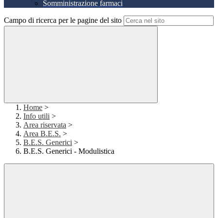
Somministrazione farmaci
Campo di ricerca per le pagine del sito
Home
>
Info utili
>
Area riservata
>
Area B.E.S.
>
B.E.S. Generici
>
B.E.S. Generici - Modulistica