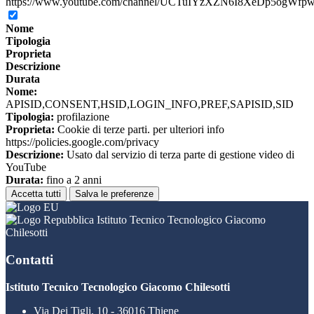
https://www.youtube.com/channel/UCTuIYzXZN6I8XeDp5ogWfp
Nome
Tipologia
Proprieta
Descrizione
Durata
Nome:
APISID,CONSENT,HSID,LOGIN_INFO,PREF,SAPISID,SID
Tipologia:
profilazione
Proprieta:
Cookie di terze parti. per ulteriori info
https://policies.google.com/privacy
Descrizione:
Usato dal servizio di terza parte di gestione video di
YouTube
Durata:
fino a 2 anni
Accetta tutti
Salva le preferenze
Istituto Tecnico Tecnologico Giacomo
Chilesotti
Contatti
Istituto Tecnico Tecnologico Giacomo Chilesotti
Via Dei Tigli, 10 - 36016 Thiene