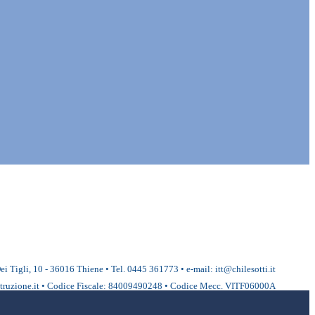
ei Tigli, 10 - 36016 Thiene • Tel. 0445 361773 • e-mail: itt@chilesotti.it
ruzione.it • Codice Fiscale: 84009490248 • Codice Mecc. VITF06000A