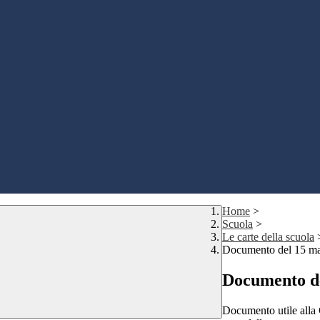
Home
>
Scuola
>
Le carte della scuola
Documento del 15 m
Documento d
Documento utile alla 