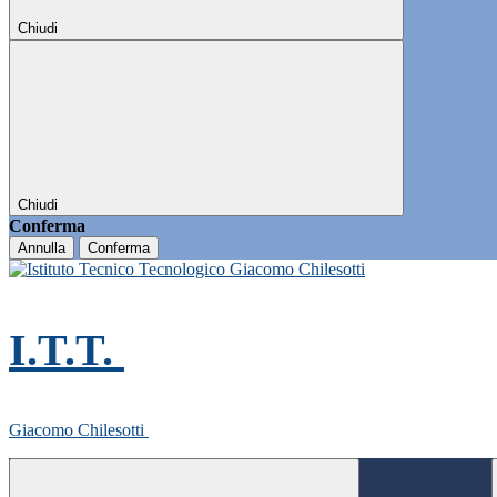
Chiudi
Chiudi
Conferma
Annulla
Conferma
I.T.T.
Giacomo Chilesotti