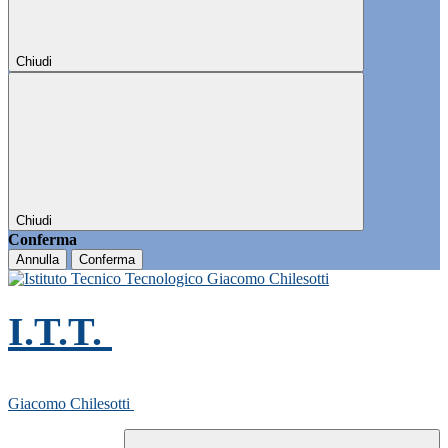
Chiudi
Chiudi
Conferma
Annulla
Conferma
I.T.T.
Giacomo Chilesotti