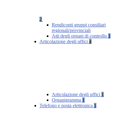
2
Rendiconti gruppi consiliari
regionali/provinciali
Atti degli organi di controllo
1
Articolazione degli uffici
4
Articolazione degli uffici
1
Organigramma
1
Telefono e posta elettronica
1