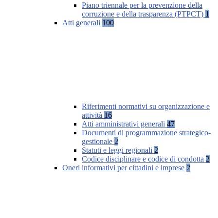
Piano triennale per la prevenzione della
corruzione e della trasparenza (PTPCT)
1
Atti generali
100
Riferimenti normativi su organizzazione e
attività
16
Atti amministrativi generali
47
Documenti di programmazione strategico-
gestionale
2
Statuti e leggi regionali
2
Codice disciplinare e codice di condotta
2
Oneri informativi per cittadini e imprese
2