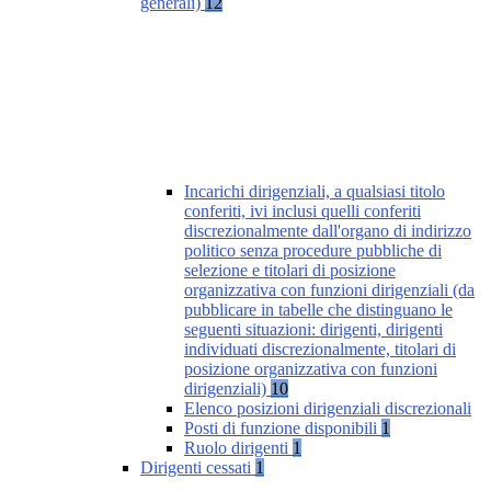
generali)
12
Incarichi dirigenziali, a qualsiasi titolo
conferiti, ivi inclusi quelli conferiti
discrezionalmente dall'organo di indirizzo
politico senza procedure pubbliche di
selezione e titolari di posizione
organizzativa con funzioni dirigenziali (da
pubblicare in tabelle che distinguano le
seguenti situazioni: dirigenti, dirigenti
individuati discrezionalmente, titolari di
posizione organizzativa con funzioni
dirigenziali)
10
Elenco posizioni dirigenziali discrezionali
Posti di funzione disponibili
1
Ruolo dirigenti
1
Dirigenti cessati
1