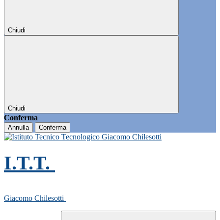
Chiudi
Chiudi
Conferma
Annulla
Conferma
I.T.T.
Giacomo Chilesotti